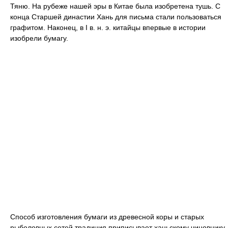
Тяню. На рубеже нашей эры в Китае была изобретена тушь. С
конца Старшей династии Хань для письма стали пользоваться
графитом. Наконец, в I в. н. э. китайцы впервые в истории
изобрели бумагу.
Способ изготовления бумаги из древесной коры и старых
рыболовных сетей традиция приписывает ханьскому чиновнику