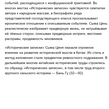
событий, расходящуюся с конфуцианской трактовкой. Во
многих местах «Исторических записок» чувствуются симпатии
автора к народным массам, в биографиях ряда
представителей господствующего класса проскальзывает
ироническое отношение к описываемым событиям. Сыма Цянь
реалистически изображает придворную жизнь, не затушёвывая
её тёмных сторон, описывая придворные интриги, жестокие
расправы, продажность чиновников.
«Исторические записки» Сыма Цяня оказали огромное
влияние на развитие исторической мысли в Китае. Их стиль и
метод изложения стали предметом ревностного подражания. В
дальнейшем многие китайские исторические труды строились
по образцу «Исторических записок», в том числе труд второго
крупного ханьского историка — Бань Гу (32—92).