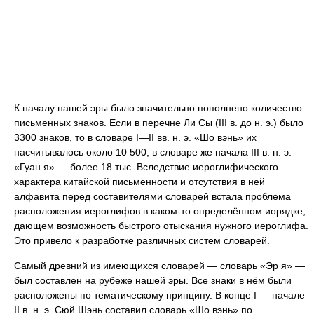
К началу нашей эры было значительно пополнено количество
письменных знаков. Если в перечне Ли Сы (III в. до н. э.) было
3300 знаков, то в словаре I—II вв. н. э. «Шо вэнь» их
насчитывалось около 10 500, в словаре же начала III в. н. э.
«Гуан я» — более 18 тыс. Вследствие иероглифического
характера китайской письменности и отсутствия в ней
алфавита перед составителями словарей встала проблема
расположения иероглифов в каком-то определённом иорядке,
дающем возможность быстрого отыскания нужного иероглифа.
Это привело к разработке различных систем словарей.
Самый древний из имеющихся словарей — словарь «Эр я» —
был составлен на рубеже нашей эры. Все знаки в нём были
расположены по тематическому принципу. В конце I — начале
II в. н. э. Сюй Шэнь составил словарь «Шо вэнь» по