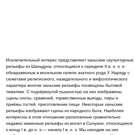
Исключительный интерес представляют ханьские скульптурные
рельефы из Шаньдуна, относящиеся к середине II в. н. э. и
обнаруженные в могильном склепе знатного рода У. Наряду с
сюжетами религиозного, назидательного и мифологического
характера многие ханьские рельефы посвящены бытовой
тематике. С подчёркнутой пышностью на них изображены
сцены охоты, сражений, торжественные выезды, пиры и
приёмы гостей, приготовление пищи. Некоторые ханьские
рельефы изображают сцены из народного быта. Наиболее
интересны в этом отношении раскопанные сравнительно
недавно каменные рельефы из могил в Сычуани, относящиеся
к концу I в. до н. э.— началу I в. н. э. Мы находим на них