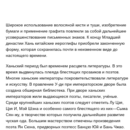
Широкое использование волосяной кисти и туши, изобретение
бумаги и применение графита повлекли за собой дальнейшее
усовершенствование письменных знаков. К концу Младшей
династии Хань китайские иероглифы приобрели законченную
форму, которая сохранилась почти в неизменном виде до
настоящего времени.
Ханьский период был временем расцвета литературы. В это
время выдвинулась плеяда блестящих прозаиков и поэтов.
Многие ханьские императоры покровительствовали литературе
и искусству. В правление У-ди при императорском дворе была
создана обширная библиотека. При дворе ханьских
императоров жили выдающиеся поэты, писатели, учёные.
Среди крупнейших ханьских поэтов следует отметить Лу Цзя,
Цзя И, Мэй Шэна и особенно самого блестящего из них—Сыма
Сян-жу, в творчестве которых получила дальнейшее развитие
чуская ода. Большим мастерством отмечены произведения
поэта Ян Сюна, придворных поэтесс Банцзо Юй и Бань Чжао.