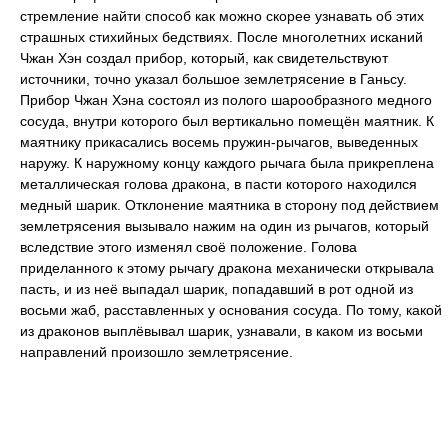
стремление найти способ как можно скорее узнавать об этих
страшных стихийных бедствиях. После многолетних исканий
Чжан Хэн создал прибор, который, как свидетельствуют
источники, точно указал большое землетрясение в Ганьсу.
Прибор Чжан Хэна состоял из полого шарообразного медного
сосуда, внутри которого был вертикально помещён маятник. К
маятнику прикасались восемь пружин-рычагов, выведенных
наружу. К наружному концу каждого рычага была прикреплена
металлическая голова дракона, в пасти которого находился
медный шарик. Отклонение маятника в сторону под действием
землетрясения вызывало нажим на один из рычагов, который
вследствие этого изменял своё положение. Голова
приделанного к этому рычагу дракона механически открывала
пасть, и из неё выпадал шарик, попадавший в рот одной из
восьми жаб, расставленных у основания сосуда. По тому, какой
из драконов выплёвывал шарик, узнавали, в каком из восьми
направлений произошло землетрясение.