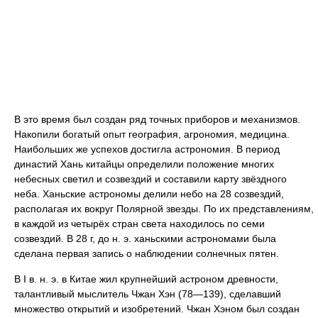
В это время был создан ряд точных приборов и механизмов.
Накопили богатый опыт география, агрономия, медицина.
Наибольших же успехов достигла астрономия. В период
династий Хань китайцы определили положение многих
небесных светил и созвездий и составили карту звёздного
неба. Ханьские астрономы делили небо на 28 созвездий,
располагая их вокруг Полярной звезды. По их представлениям,
в каждой из четырёх стран света находилось по семи
созвездий. В 28 г, до н. э. ханьскими астрономами была
сделана первая запись о наблюдении солнечных пятен.
В I в. н. э. в Китае жил крупнейший астроном древности,
талантливый мыслитель Чжан Хэн (78—139), сделавший
множество открытий и изобретений. Чжан Хэном был создан