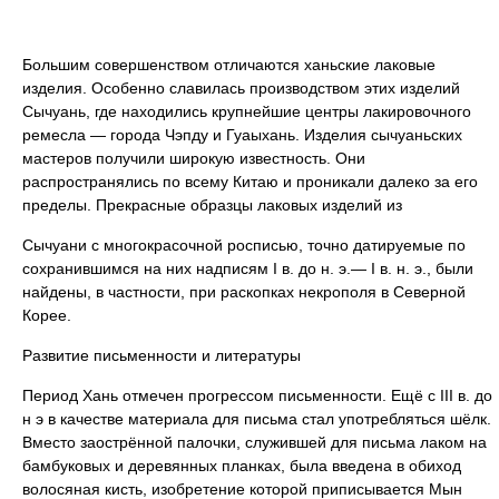
Большим совершенством отличаются ханьские лаковые
изделия. Особенно славилась производством этих изделий
Сычуань, где находились крупнейшие центры лакировочного
ремесла — города Чэпду и Гуаыхань. Изделия сычуаньских
мастеров получили широкую известность. Они
распространялись по всему Китаю и проникали далеко за его
пределы. Прекрасные образцы лаковых изделий из
Сычуани с многокрасочной росписью, точно датируемые по
сохранившимся на них надписям I в. до н. э.— I в. н. э., были
найдены, в частности, при раскопках некрополя в Северной
Корее.
Развитие письменности и литературы
Период Хань отмечен прогрессом письменности. Ещё с III в. до
н э в качестве материала для письма стал употребляться шёлк.
Вместо заострённой палочки, служившей для письма лаком на
бамбуковых и деревянных планках, была введена в обиход
волосяная кисть, изобретение которой приписывается Мын