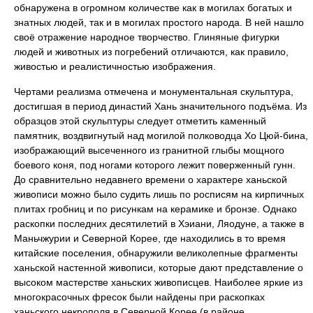
обнаружена в огромном количестве как в могилах богатых и
знатных людей, так и в могилах простого народа. В ней нашло
своё отражение народное творчество. Глиняные фигурки
людей и животных из погребений отличаются, как правило,
живостью и реалистичностью изображения.
Чертами реализма отмечена и монументальная скульптура,
достигшая в период династий Хань значительного подъёма. Из
образцов этой скульптуры следует отметить каменный
памятник, воздвигнутый над могилой полководца Хо Цюй-бина,
изображающий высеченного из гранитной глыбы мощного
боевого коня, под ногами которого лежит поверженный гунн.
До сравнительно недавнего времени о характере ханьской
живописи можно было судить лишь по росписям на кирпичных
плитах гробниц и по рисункам на керамике и бронзе. Однако
раскопки последних десятилетий в Хэиани, Ляодуне, а также в
Маньчжурии и Северной Корее, где находились в то время
китайские поселения, обнаружили великолепные фрагменты
ханьской настенной живописи, которые дают представление о
высоком мастерстве ханьских живописцев. Наиболее яркие из
многокрасочных фресок были найдены при раскопках
ханьского некрополя в Северной Корее (в районе